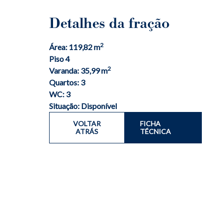
Detalhes da fração
2
Área: 119,82 m
Piso 4
2
Varanda: 35,99 m
Quartos: 3
WC: 3
Situação: Disponível
VOLTAR
FICHA
ATRÁS
TÉCNICA