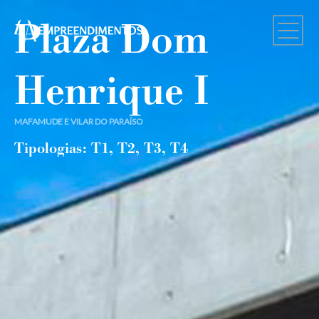
Plaza Dom
Henrique I
MAFAMUDE E VILAR DO PARAÍSO
Tipologias: T1, T2, T3, T4