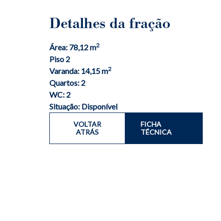
Detalhes da fração
2
Área: 78,12 m
Piso 2
2
Varanda: 14,15 m
Quartos: 2
WC: 2
Situação: Disponível
VOLTAR
FICHA
ATRÁS
TÉCNICA