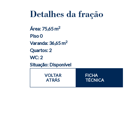
Detalhes da fração
2
Área: 75,65 m
Piso 0
2
Varanda: 36,65 m
Quartos: 2
WC: 2
Situação: Disponível
VOLTAR
FICHA
ATRÁS
TÉCNICA